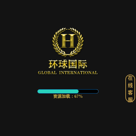
在
线
客
服